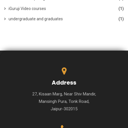
iGuruji Video courses
(1)
undergraduate and graduates
(1)
Address
27, Kisaan Marg, Near Shiv Mandir,
Mansingh Pura, Tonk Road,
Jaipur-302015