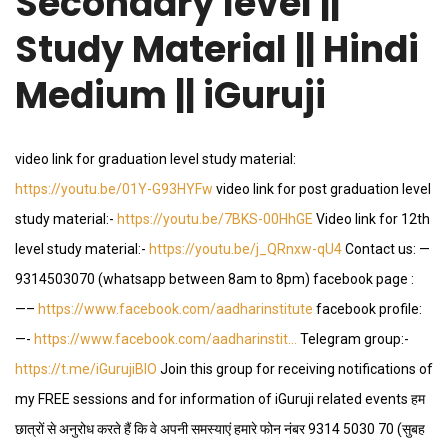
Secondary level ||
Study Material || Hindi
Medium || iGuruji
video link for graduation level study material:
https://youtu.be/01Y-G93HYFw
video link for post graduation level
study material:-
https://youtu.be/7BKS-00HhGE
Video link for 12th
level study material:-
https://youtu.be/j_QRnxw-qU4
Contact us: —
9314503070 (whatsapp between 8am to 8pm) facebook page :
—–
https://www.facebook.com/aadharinstitute
facebook profile:
—-
https://www.facebook.com/aadharinstit…
Telegram group:-
https://t.me/iGurujiBIO
Join this group for receiving notifications of
my FREE sessions and for information of iGuruji related events हम
छात्रों से अनुरोध करते हैं कि वे अपनी समस्याएं हमारे फोन नंबर 9314 5030 70 (सुबह