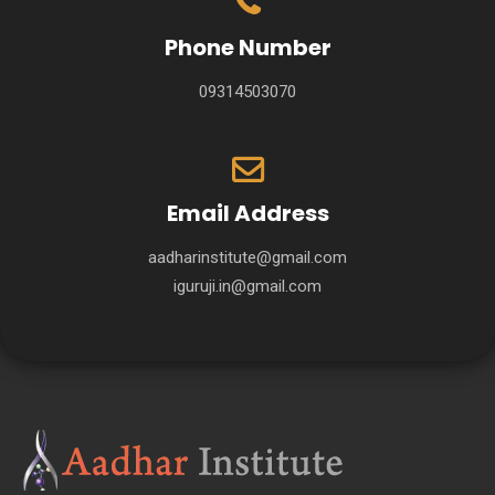
Phone Number
09314503070
Email Address
aadharinstitute@gmail.com
iguruji.in@gmail.com