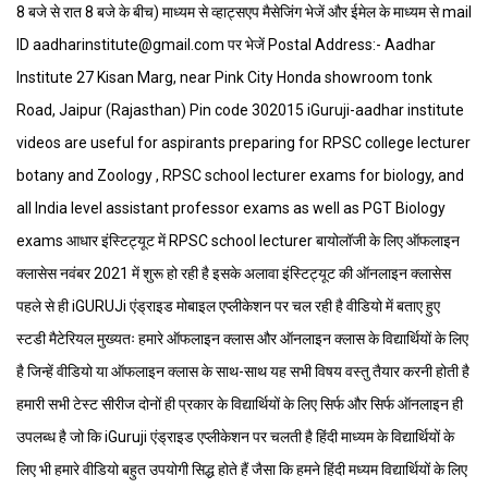
8 बजे से रात 8 बजे के बीच) माध्यम से व्हाट्सएप मैसेजिंग भेजें और ईमेल के माध्यम से mail
ID aadharinstitute@gmail.com पर भेजें Postal Address:- Aadhar
Institute 27 Kisan Marg, near Pink City Honda showroom tonk
Road, Jaipur (Rajasthan) Pin code 302015 iGuruji-aadhar institute
videos are useful for aspirants preparing for RPSC college lecturer
botany and Zoology , RPSC school lecturer exams for biology, and
all India level assistant professor exams as well as PGT Biology
exams आधार इंस्टिट्यूट में RPSC school lecturer बायोलॉजी के लिए ऑफलाइन
क्लासेस नवंबर 2021 में शुरू हो रही है इसके अलावा इंस्टिट्यूट की ऑनलाइन क्लासेस
पहले से ही iGURUJi एंड्राइड मोबाइल एप्लीकेशन पर चल रही है वीडियो में बताए हुए
स्टडी मैटेरियल मुख्यतः हमारे ऑफलाइन क्लास और ऑनलाइन क्लास के विद्यार्थियों के लिए
है जिन्हें वीडियो या ऑफलाइन क्लास के साथ-साथ यह सभी विषय वस्तु तैयार करनी होती है
हमारी सभी टेस्ट सीरीज दोनों ही प्रकार के विद्यार्थियों के लिए सिर्फ और सिर्फ ऑनलाइन ही
उपलब्ध है जो कि iGuruji एंड्राइड एप्लीकेशन पर चलती है हिंदी माध्यम के विद्यार्थियों के
लिए भी हमारे वीडियो बहुत उपयोगी सिद्ध होते हैं जैसा कि हमने हिंदी मध्यम विद्यार्थियों के लिए