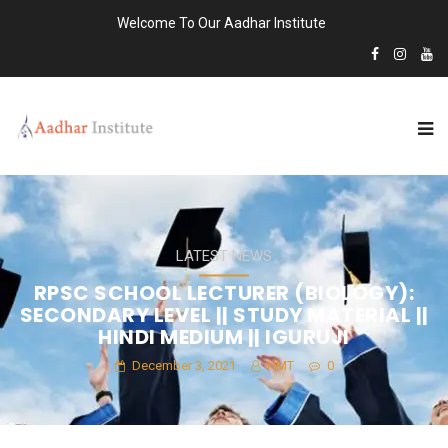
Welcome To Our Aadhar Institute
LATEST NEWS
RPSC SCHOOL LECTURER (BIOLOGY):
SECONDARY LEVEL || STUDY MATERIAL ||
HINDI MEDIUM || IGURUJI
December 3, 2021
HMT
0