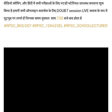
वीडियो कोचिंग, और हिंदी में सभी परीक्षाओं के लिए स्टडी मटेरियल उपलब्ध करवाना शुरू
किया है हमारी सभी ऑनलाइन क्लासेस के लिए DOUBT session LIVE क्लास के रूप में
यूट्यूब पर लगते हैं जिनका समय मुख्यतः शाम
7:00
बजे बाद होता है
#RPSC_BIOLOGY
#RPSC_12thLEVEL
#RPSC_SCHOOLLECTURER