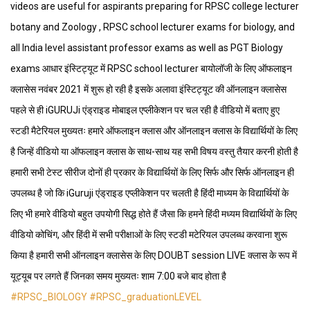
videos are useful for aspirants preparing for RPSC college lecturer
botany and Zoology , RPSC school lecturer exams for biology, and
all India level assistant professor exams as well as PGT Biology
exams आधार इंस्टिट्यूट में RPSC school lecturer बायोलॉजी के लिए ऑफलाइन
क्लासेस नवंबर 2021 में शुरू हो रही है इसके अलावा इंस्टिट्यूट की ऑनलाइन क्लासेस
पहले से ही iGURUJi एंड्राइड मोबाइल एप्लीकेशन पर चल रही है वीडियो में बताए हुए
स्टडी मैटेरियल मुख्यतः हमारे ऑफलाइन क्लास और ऑनलाइन क्लास के विद्यार्थियों के लिए
है जिन्हें वीडियो या ऑफलाइन क्लास के साथ-साथ यह सभी विषय वस्तु तैयार करनी होती है
हमारी सभी टेस्ट सीरीज दोनों ही प्रकार के विद्यार्थियों के लिए सिर्फ और सिर्फ ऑनलाइन ही
उपलब्ध है जो कि iGuruji एंड्राइड एप्लीकेशन पर चलती है हिंदी माध्यम के विद्यार्थियों के
लिए भी हमारे वीडियो बहुत उपयोगी सिद्ध होते हैं जैसा कि हमने हिंदी मध्यम विद्यार्थियों के लिए
वीडियो कोचिंग, और हिंदी में सभी परीक्षाओं के लिए स्टडी मटेरियल उपलब्ध करवाना शुरू
किया है हमारी सभी ऑनलाइन क्लासेस के लिए DOUBT session LIVE क्लास के रूप में
यूट्यूब पर लगते हैं जिनका समय मुख्यतः शाम
7:00
बजे बाद होता है
#RPSC_BIOLOGY
#RPSC_graduationLEVEL