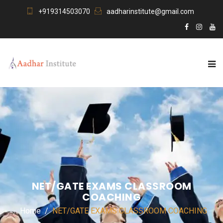
+919314503070
aadharinstitute@gmail.com
NET/GATE EXAMS CLASSROOM
COACHING
Home
NET/GATE EXAMS CLASSROOM COACHING